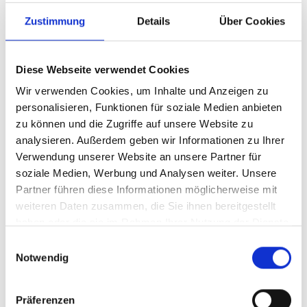
Zustimmung
Details
Über Cookies
Diese Webseite verwendet Cookies
Wir verwenden Cookies, um Inhalte und Anzeigen zu
personalisieren, Funktionen für soziale Medien anbieten
zu können und die Zugriffe auf unsere Website zu
analysieren. Außerdem geben wir Informationen zu Ihrer
Verwendung unserer Website an unsere Partner für
Ihr Partner für optimales
soziale Medien, Werbung und Analysen weiter. Unsere
Sehen in Kempten
Partner führen diese Informationen möglicherweise mit
weiteren Daten zusammen, die Sie ihnen bereitgestellt
Als erster Ansprechpartner für das gute Sehen sind wir
haben oder die sie im Rahmen Ihrer Nutzung der Dienste
als Augenoptiker in Kempten mehr als „nur“ diejenigen,
gesammelt haben.
Einwilligungsauswahl
die sich um die jeweilige optisch, anatomisch und
Notwendig
ästhetisch perfekt auf Ihre individuellen Wünsche und
Bedürfnisse angepasste Sehhilfe kümmern. Wir sind
auch oft die Ersten, die eventuelle Auffälligkeiten am
Präferenzen