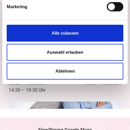
Marketing
Unsere Öffnungszeiten
Montag
Dienstag
09:00
–
13:00 Uhr
09:00
–
13:00 Uhr
Alle zulassen
14:30
–
18:30 Uhr
14:30
–
18:30 Uhr
Mittwoch
Donnerstag
Auswahl erlauben
09:00
–
13:00 Uhr
09:00
–
13:00 Uhr
14:30
–
18:30 Uhr
Ablehnen
Freitag
Samstag
09:00
–
13:00 Uhr
09:00
–
13:00 Uhr
14:30
–
18:30 Uhr
Einwilligung Google Maps