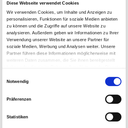
Diese Webseite verwendet Cookies
Wir verwenden Cookies, um Inhalte und Anzeigen zu
Internationale Marken und Designer
personalisieren, Funktionen für soziale Medien anbieten
Sonnenbrillen mit und ohne individueller
zu können und die Zugriffe auf unsere Website zu
Sehstärke
analysieren. Außerdem geben wir Informationen zu Ihrer
Umfassender UV-Schutz
Verwendung unserer Website an unsere Partner für
soziale Medien, Werbung und Analysen weiter. Unsere
Partner führen diese Informationen möglicherweise mit
weiteren Daten zusammen, die Sie ihnen bereitgestellt
Optometrie
haben oder die sie im Rahmen Ihrer Nutzung der Dienste
gesammelt haben.
Einwilligungsauswahl
Notwendig
Verschiedene Screeningtests
Prüfung des Binokularsehens
Prüfung des vorderen Augenabschnittes
Präferenzen
Prüfung des hinteren Augenabschnittes
Erweiterte Funktionsprüfungen
Statistiken