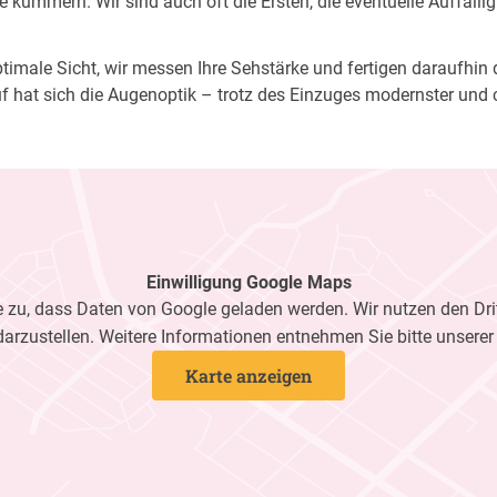
 kümmern. Wir sind auch oft die Ersten, die eventuelle Auffälli
imale Sicht, wir messen Ihre Sehstärke und fertigen daraufhin di
f hat sich die Augenoptik – trotz des Einzuges modernster und 
Einwilligung Google Maps
zu, dass Daten von Google geladen werden. Wir nutzen den Dri
darzustellen. Weitere Informationen entnehmen Sie bitte unsere
Karte anzeigen