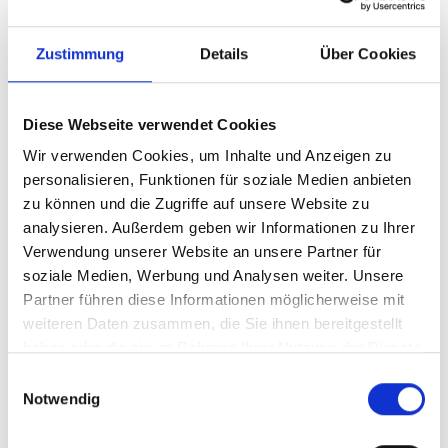
Zustimmung
Details
Über Cookies
Diese Webseite verwendet Cookies
Wir verwenden Cookies, um Inhalte und Anzeigen zu
personalisieren, Funktionen für soziale Medien anbieten
zu können und die Zugriffe auf unsere Website zu
analysieren. Außerdem geben wir Informationen zu Ihrer
Ihr Partner für optimales
Verwendung unserer Website an unsere Partner für
Sehen in Künzelsau
soziale Medien, Werbung und Analysen weiter. Unsere
Partner führen diese Informationen möglicherweise mit
Als erster Ansprechpartner für das gute Sehen sind wir
weiteren Daten zusammen, die Sie ihnen bereitgestellt
als Augenoptiker in Künzelsau mehr als „nur“
haben oder die sie im Rahmen Ihrer Nutzung der Dienste
diejenigen, die sich um die jeweilige optisch,
gesammelt haben.
Einwilligungsauswahl
anatomisch und ästhetisch perfekt auf Ihre
Notwendig
individuellen Wünsche und Bedürfnisse angepasste
Sehhilfe kümmern. Wir sind auch oft die Ersten, die