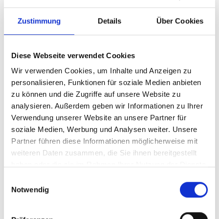
Zustimmung
Details
Über Cookies
Diese Webseite verwendet Cookies
Wir verwenden Cookies, um Inhalte und Anzeigen zu
personalisieren, Funktionen für soziale Medien anbieten
zu können und die Zugriffe auf unsere Website zu
analysieren. Außerdem geben wir Informationen zu Ihrer
Ihr Partner für optimales
Verwendung unserer Website an unsere Partner für
soziale Medien, Werbung und Analysen weiter. Unsere
Sehen in Ladenburg
Partner führen diese Informationen möglicherweise mit
Als erster Ansprechpartner für das gute Sehen sind wir
weiteren Daten zusammen, die Sie ihnen bereitgestellt
als Augenoptiker in Ladenburg mehr als „nur“
haben oder die sie im Rahmen Ihrer Nutzung der Dienste
diejenigen, die sich um die jeweilige optisch,
gesammelt haben.
Einwilligungsauswahl
anatomisch und ästhetisch perfekt auf Ihre
Notwendig
individuellen Wünsche und Bedürfnisse angepasste
Sehhilfe kümmern. Wir sind auch oft die Ersten, die