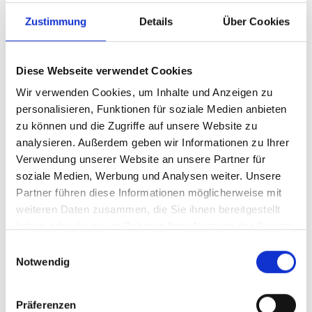
Zustimmung
Details
Über Cookies
Diese Webseite verwendet Cookies
Wir verwenden Cookies, um Inhalte und Anzeigen zu
personalisieren, Funktionen für soziale Medien anbieten
zu können und die Zugriffe auf unsere Website zu
analysieren. Außerdem geben wir Informationen zu Ihrer
Verwendung unserer Website an unsere Partner für
Ihr Partner für optimales
soziale Medien, Werbung und Analysen weiter. Unsere
Sehen in Loxstedt
Partner führen diese Informationen möglicherweise mit
weiteren Daten zusammen, die Sie ihnen bereitgestellt
Als erster Ansprechpartner für das gute Sehen sind wir
haben oder die sie im Rahmen Ihrer Nutzung der Dienste
als Augenoptiker in Loxstedt mehr als „nur“ diejenigen,
gesammelt haben.
Einwilligungsauswahl
die sich um die jeweilige optisch, anatomisch und
Notwendig
ästhetisch perfekt auf Ihre individuellen Wünsche und
Bedürfnisse angepasste Sehhilfe kümmern. Wir sind
auch oft die Ersten, die eventuelle Auffälligkeiten am
Präferenzen