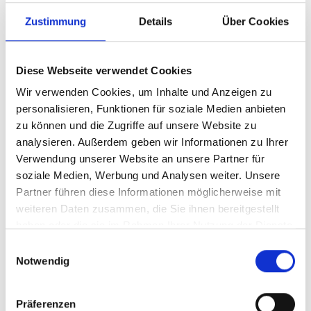
Zustimmung
Details
Über Cookies
Diese Webseite verwendet Cookies
Wir verwenden Cookies, um Inhalte und Anzeigen zu
personalisieren, Funktionen für soziale Medien anbieten
zu können und die Zugriffe auf unsere Website zu
analysieren. Außerdem geben wir Informationen zu Ihrer
Verwendung unserer Website an unsere Partner für
Ihr Partner für optimales
soziale Medien, Werbung und Analysen weiter. Unsere
Sehen in Lübeck
Partner führen diese Informationen möglicherweise mit
weiteren Daten zusammen, die Sie ihnen bereitgestellt
Als erster Ansprechpartner für das gute Sehen sind wir
haben oder die sie im Rahmen Ihrer Nutzung der Dienste
als Augenoptiker in Lübeck mehr als „nur“ diejenigen,
gesammelt haben.
Einwilligungsauswahl
die sich um die jeweilige optisch, anatomisch und
Notwendig
ästhetisch perfekt auf Ihre individuellen Wünsche und
Bedürfnisse angepasste Sehhilfe kümmern. Wir sind
auch oft die Ersten, die eventuelle Auffälligkeiten am
Präferenzen