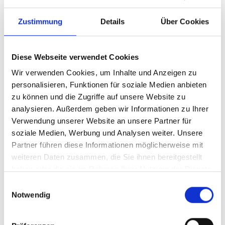
Zustimmung
Details
Über Cookies
Diese Webseite verwendet Cookies
Wir verwenden Cookies, um Inhalte und Anzeigen zu
personalisieren, Funktionen für soziale Medien anbieten
zu können und die Zugriffe auf unsere Website zu
analysieren. Außerdem geben wir Informationen zu Ihrer
Ihr Partner für optimales
Verwendung unserer Website an unsere Partner für
soziale Medien, Werbung und Analysen weiter. Unsere
Sehen in Markt Indersdorf
Partner führen diese Informationen möglicherweise mit
Als erster Ansprechpartner für das gute Sehen sind wir
weiteren Daten zusammen, die Sie ihnen bereitgestellt
als Augenoptiker in Markt Indersdorf mehr als „nur“
haben oder die sie im Rahmen Ihrer Nutzung der Dienste
diejenigen, die sich um die jeweilige optisch,
gesammelt haben.
Einwilligungsauswahl
anatomisch und ästhetisch perfekt auf Ihre
Notwendig
individuellen Wünsche und Bedürfnisse angepasste
Sehhilfe kümmern. Wir sind auch oft die Ersten, die