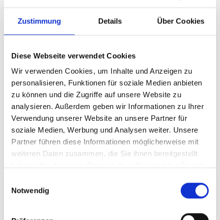
Zustimmung
Details
Über Cookies
Diese Webseite verwendet Cookies
Wir verwenden Cookies, um Inhalte und Anzeigen zu
personalisieren, Funktionen für soziale Medien anbieten
zu können und die Zugriffe auf unsere Website zu
analysieren. Außerdem geben wir Informationen zu Ihrer
Ihr Partner für optimales
Verwendung unserer Website an unsere Partner für
soziale Medien, Werbung und Analysen weiter. Unsere
Sehen in Mechernich
Partner führen diese Informationen möglicherweise mit
Als erster Ansprechpartner für das gute Sehen sind wir
weiteren Daten zusammen, die Sie ihnen bereitgestellt
als Augenoptiker in Mechernich mehr als „nur“
haben oder die sie im Rahmen Ihrer Nutzung der Dienste
diejenigen, die sich um die jeweilige optisch,
gesammelt haben.
Einwilligungsauswahl
anatomisch und ästhetisch perfekt auf Ihre
Notwendig
individuellen Wünsche und Bedürfnisse angepasste
Sehhilfe kümmern. Wir sind auch oft die Ersten, die