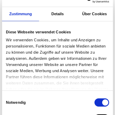
Zustimmung
Details
Über Cookies
Diese Webseite verwendet Cookies
Wir verwenden Cookies, um Inhalte und Anzeigen zu
personalisieren, Funktionen für soziale Medien anbieten
zu können und die Zugriffe auf unsere Website zu
analysieren. Außerdem geben wir Informationen zu Ihrer
Ihr Partner für optimales
Verwendung unserer Website an unsere Partner für
Sehen in Meerbusch
soziale Medien, Werbung und Analysen weiter. Unsere
Partner führen diese Informationen möglicherweise mit
Als erster Ansprechpartner für das gute Sehen sind wir
weiteren Daten zusammen, die Sie ihnen bereitgestellt
als Augenoptiker in Meerbusch mehr als „nur“
haben oder die sie im Rahmen Ihrer Nutzung der Dienste
diejenigen, die sich um die jeweilige optisch,
gesammelt haben.
Einwilligungsauswahl
anatomisch und ästhetisch perfekt auf Ihre
Notwendig
individuellen Wünsche und Bedürfnisse angepasste
Sehhilfe kümmern. Wir sind auch oft die Ersten, die