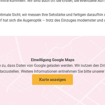
ilfe kümmern. Wir sind auch oft die Ersten, die eventuelle Auf
imale Sicht, wir messen Ihre Sehstärke und fertigen daraufhin di
f hat sich die Augenoptik – trotz des Einzuges modernster und 
Einwilligung Google Maps
zu, dass Daten von Google geladen werden. Wir nutzen den Dri
darzustellen. Weitere Informationen entnehmen Sie bitte unsere
Karte anzeigen