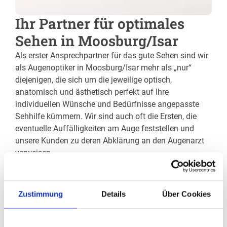
Ihr Partner für optimales
Sehen in Moosburg/Isar
Als erster Ansprechpartner für das gute Sehen sind wir
als Augenoptiker in Moosburg/Isar mehr als „nur“
diejenigen, die sich um die jeweilige optisch,
anatomisch und ästhetisch perfekt auf Ihre
individuellen Wünsche und Bedürfnisse angepasste
Sehhilfe kümmern. Wir sind auch oft die Ersten, die
eventuelle Auffälligkeiten am Auge feststellen und
unsere Kunden zu deren Abklärung an den Augenarzt
verweisen.
Wir verschaffen Ihnen meist ohne lange Wartezeiten
eine optimale Sicht, wir messen Ihre Sehstärke und
Zustimmung
Details
Über Cookies
fertigen daraufhin die perfekten Kontaktlinsen oder die
individuell auf Ihre Sehaufgaben zugeschnittene Brille
an. Als Gesundheitsberuf hat sich die Augenoptik –