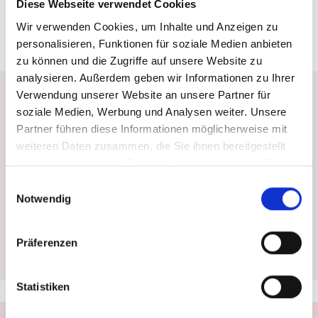
Diese Webseite verwendet Cookies
trotz des Einzuges modernster und
computergesteuerter Technik – einen großen Teil
Wir verwenden Cookies, um Inhalte und Anzeigen zu
echter Handwerksarbeit bewahrt.
personalisieren, Funktionen für soziale Medien anbieten
zu können und die Zugriffe auf unsere Website zu
analysieren. Außerdem geben wir Informationen zu Ihrer
Verwendung unserer Website an unsere Partner für
Unsere Öffnungszeiten
soziale Medien, Werbung und Analysen weiter. Unsere
Montag
Dienstag
Partner führen diese Informationen möglicherweise mit
08:00
–
17:00 Uhr
08:00
–
17:00 Uhr
weiteren Daten zusammen, die Sie ihnen bereitgestellt
haben oder die sie im Rahmen Ihrer Nutzung der Dienste
Mittwoch
Donnerstag
gesammelt haben.
Einwilligungsauswahl
08:00
–
17:00 Uhr
08:00
–
17:00 Uhr
Notwendig
Freitag
Samstag
08:00
–
17:00 Uhr
08:00
–
12:00 Uhr
Präferenzen
Statistiken