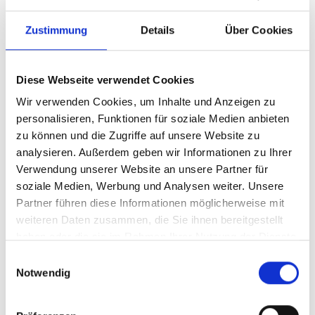
Zustimmung
Details
Über Cookies
Diese Webseite verwendet Cookies
Wir verwenden Cookies, um Inhalte und Anzeigen zu
personalisieren, Funktionen für soziale Medien anbieten
zu können und die Zugriffe auf unsere Website zu
analysieren. Außerdem geben wir Informationen zu Ihrer
Ihr Partner für optimales
Verwendung unserer Website an unsere Partner für
soziale Medien, Werbung und Analysen weiter. Unsere
Sehen in Mudersbach
Partner führen diese Informationen möglicherweise mit
Als erster Ansprechpartner für das gute Sehen sind wir
weiteren Daten zusammen, die Sie ihnen bereitgestellt
als Augenoptiker in Mudersbach mehr als „nur“
haben oder die sie im Rahmen Ihrer Nutzung der Dienste
diejenigen, die sich um die jeweilige optisch,
gesammelt haben.
Einwilligungsauswahl
anatomisch und ästhetisch perfekt auf Ihre
Notwendig
individuellen Wünsche und Bedürfnisse angepasste
Sehhilfe kümmern. Wir sind auch oft die Ersten, die