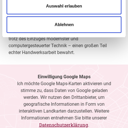
Wir verschaffen Ihnen meist ohne lange Wartezeiten
Auswahl erlauben
eine optimale Sicht, wir messen Ihre Sehstärke und
fertigen daraufhin die perfekten Kontaktlinsen oder die
Ablehnen
individuell auf Ihre Sehaufgaben zugeschnittene Brille
an. Als Gesundheitsberuf hat sich die Augenoptik –
trotz des Einzuges modernster und
computergesteuerter Technik – einen großen Teil
echter Handwerksarbeit bewahrt.
Einwilligung Google Maps
Ich möchte Google Maps-Karten aktivieren und
stimme zu, dass Daten von Google geladen
werden. Wir nutzen den Drittanbieter, um
geografische Informationen in Form von
interaktiven Landkarten darzustellen. Weitere
Informationen entnehmen Sie bitte unserer
Datenschutzerklärung
.