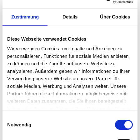
Zustimmung
Details
Über Cookies
Diese Webseite verwendet Cookies
Wir verwenden Cookies, um Inhalte und Anzeigen zu
personalisieren, Funktionen für soziale Medien anbieten
zu können und die Zugriffe auf unsere Website zu
analysieren. Außerdem geben wir Informationen zu Ihrer
Ihr Partner für optimales
Verwendung unserer Website an unsere Partner für
Sehen in Mühlheim
soziale Medien, Werbung und Analysen weiter. Unsere
Partner führen diese Informationen möglicherweise mit
Als erster Ansprechpartner für das gute Sehen sind wir
weiteren Daten zusammen, die Sie ihnen bereitgestellt
als Augenoptiker in Mühlheim mehr als „nur“
haben oder die sie im Rahmen Ihrer Nutzung der Dienste
diejenigen, die sich um die jeweilige optisch,
gesammelt haben.
Einwilligungsauswahl
anatomisch und ästhetisch perfekt auf Ihre
Notwendig
individuellen Wünsche und Bedürfnisse angepasste
Sehhilfe kümmern. Wir sind auch oft die Ersten, die