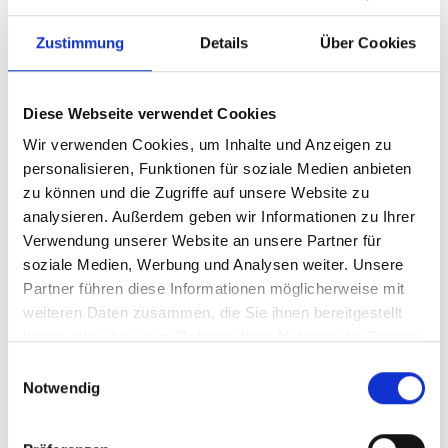
Zustimmung
Details
Über Cookies
Diese Webseite verwendet Cookies
Wir verwenden Cookies, um Inhalte und Anzeigen zu
personalisieren, Funktionen für soziale Medien anbieten
zu können und die Zugriffe auf unsere Website zu
analysieren. Außerdem geben wir Informationen zu Ihrer
Ihr Partner für optimales
Verwendung unserer Website an unsere Partner für
soziale Medien, Werbung und Analysen weiter. Unsere
Sehen in Müncheberg
Partner führen diese Informationen möglicherweise mit
Als erster Ansprechpartner für das gute Sehen sind wir
weiteren Daten zusammen, die Sie ihnen bereitgestellt
als Augenoptiker in Müncheberg mehr als „nur“
haben oder die sie im Rahmen Ihrer Nutzung der Dienste
diejenigen, die sich um die jeweilige optisch,
gesammelt haben.
Einwilligungsauswahl
anatomisch und ästhetisch perfekt auf Ihre
Notwendig
individuellen Wünsche und Bedürfnisse angepasste
Sehhilfe kümmern. Wir sind auch oft die Ersten, die