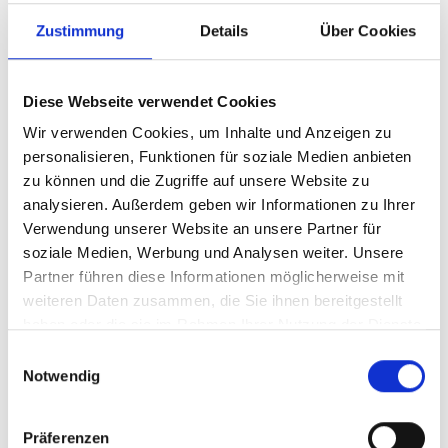
Zustimmung
Details
Über Cookies
Diese Webseite verwendet Cookies
Wir verwenden Cookies, um Inhalte und Anzeigen zu
personalisieren, Funktionen für soziale Medien anbieten
zu können und die Zugriffe auf unsere Website zu
analysieren. Außerdem geben wir Informationen zu Ihrer
Verwendung unserer Website an unsere Partner für
Ihr Partner für optimales
soziale Medien, Werbung und Analysen weiter. Unsere
Sehen in Naila
Partner führen diese Informationen möglicherweise mit
weiteren Daten zusammen, die Sie ihnen bereitgestellt
Als erster Ansprechpartner für das gute Sehen sind wir
haben oder die sie im Rahmen Ihrer Nutzung der Dienste
als Augenoptiker in Naila mehr als „nur“ diejenigen, die
gesammelt haben.
Einwilligungsauswahl
sich um die jeweilige optisch, anatomisch und
Notwendig
ästhetisch perfekt auf Ihre individuellen Wünsche und
Bedürfnisse angepasste Sehhilfe kümmern. Wir sind
auch oft die Ersten, die eventuelle Auffälligkeiten am
Präferenzen