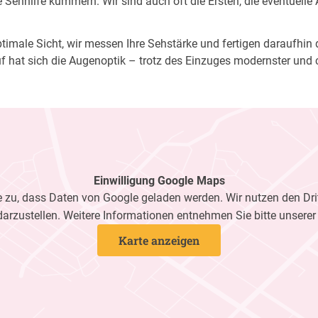
Sehhilfe kümmern. Wir sind auch oft die Ersten, die eventuelle
imale Sicht, wir messen Ihre Sehstärke und fertigen daraufhin di
f hat sich die Augenoptik – trotz des Einzuges modernster und 
Einwilligung Google Maps
zu, dass Daten von Google geladen werden. Wir nutzen den Dri
darzustellen. Weitere Informationen entnehmen Sie bitte unsere
Karte anzeigen