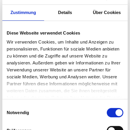
Zustimmung
Details
Über Cookies
Diese Webseite verwendet Cookies
Wir verwenden Cookies, um Inhalte und Anzeigen zu
personalisieren, Funktionen für soziale Medien anbieten
zu können und die Zugriffe auf unsere Website zu
analysieren. Außerdem geben wir Informationen zu Ihrer
Ihr Partner für optimales
Verwendung unserer Website an unsere Partner für
soziale Medien, Werbung und Analysen weiter. Unsere
Sehen in Neuenrade
Partner führen diese Informationen möglicherweise mit
Als erster Ansprechpartner für das gute Sehen sind wir
weiteren Daten zusammen, die Sie ihnen bereitgestellt
als Augenoptiker in Neuenrade mehr als „nur“
haben oder die sie im Rahmen Ihrer Nutzung der Dienste
diejenigen, die sich um die jeweilige optisch,
gesammelt haben.
Einwilligungsauswahl
anatomisch und ästhetisch perfekt auf Ihre
Notwendig
individuellen Wünsche und Bedürfnisse angepasste
Sehhilfe kümmern. Wir sind auch oft die Ersten, die