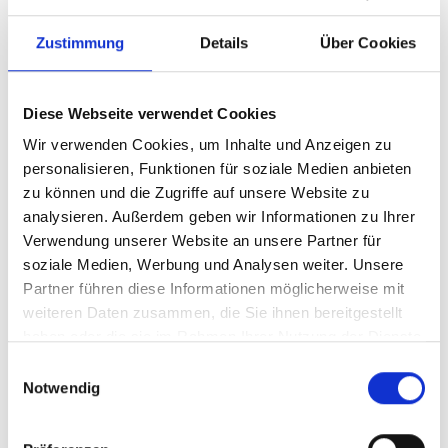
Zustimmung
Details
Über Cookies
Diese Webseite verwendet Cookies
Wir verwenden Cookies, um Inhalte und Anzeigen zu
personalisieren, Funktionen für soziale Medien anbieten
zu können und die Zugriffe auf unsere Website zu
analysieren. Außerdem geben wir Informationen zu Ihrer
Ihr Partner für optimales
Verwendung unserer Website an unsere Partner für
soziale Medien, Werbung und Analysen weiter. Unsere
Sehen in Neumünster
Partner führen diese Informationen möglicherweise mit
Als erster Ansprechpartner für das gute Sehen sind wir
weiteren Daten zusammen, die Sie ihnen bereitgestellt
als Augenoptiker in Neumünster mehr als „nur“
haben oder die sie im Rahmen Ihrer Nutzung der Dienste
diejenigen, die sich um die jeweilige optisch,
gesammelt haben.
Einwilligungsauswahl
anatomisch und ästhetisch perfekt auf Ihre
Notwendig
individuellen Wünsche und Bedürfnisse angepasste
Sehhilfe kümmern. Wir sind auch oft die Ersten, die