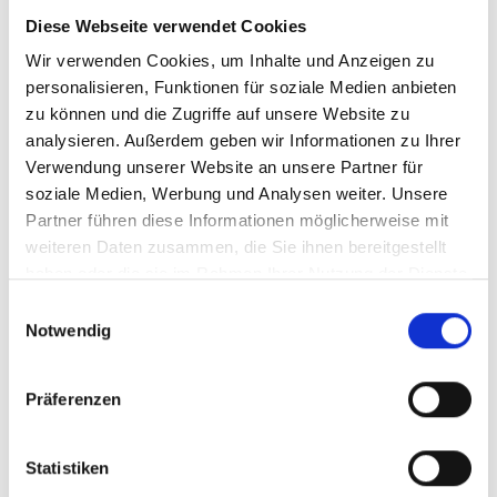
Diese Webseite verwendet Cookies
Ihr Partner für optimales
Wir verwenden Cookies, um Inhalte und Anzeigen zu
Sehen in Neumünster
personalisieren, Funktionen für soziale Medien anbieten
zu können und die Zugriffe auf unsere Website zu
Als erster Ansprechpartner für das gute Sehen sind wir
analysieren. Außerdem geben wir Informationen zu Ihrer
als Augenoptiker in Neumünster mehr als „nur“
Verwendung unserer Website an unsere Partner für
diejenigen, die sich um die jeweilige optisch,
soziale Medien, Werbung und Analysen weiter. Unsere
anatomisch und ästhetisch perfekt auf Ihre
Partner führen diese Informationen möglicherweise mit
individuellen Wünsche und Bedürfnisse angepasste
weiteren Daten zusammen, die Sie ihnen bereitgestellt
Sehhilfe kümmern. Wir sind auch oft die Ersten, die
haben oder die sie im Rahmen Ihrer Nutzung der Dienste
eventuelle Auffälligkeiten am Auge feststellen und
gesammelt haben.
unsere Kunden zu deren Abklärung an den Augenarzt
Einwilligungsauswahl
Notwendig
verweisen.
Wir verschaffen Ihnen meist ohne lange Wartezeiten
eine optimale Sicht, wir messen Ihre Sehstärke und
Präferenzen
fertigen daraufhin die perfekten Kontaktlinsen oder die
individuell auf Ihre Sehaufgaben zugeschnittene Brille
Statistiken
an. Als Gesundheitsberuf hat sich die Augenoptik –