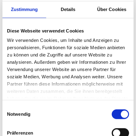
Zustimmung
Details
Über Cookies
Diese Webseite verwendet Cookies
Wir verwenden Cookies, um Inhalte und Anzeigen zu
personalisieren, Funktionen für soziale Medien anbieten
zu können und die Zugriffe auf unsere Website zu
analysieren. Außerdem geben wir Informationen zu Ihrer
Verwendung unserer Website an unsere Partner für
Ihr Partner für optimales
soziale Medien, Werbung und Analysen weiter. Unsere
Sehen in Neuss
Partner führen diese Informationen möglicherweise mit
weiteren Daten zusammen, die Sie ihnen bereitgestellt
Als erster Ansprechpartner für das gute Sehen sind wir
haben oder die sie im Rahmen Ihrer Nutzung der Dienste
als Augenoptiker in Neuss mehr als „nur“ diejenigen,
gesammelt haben.
Einwilligungsauswahl
die sich um die jeweilige optisch, anatomisch und
Notwendig
ästhetisch perfekt auf Ihre individuellen Wünsche und
Bedürfnisse angepasste Sehhilfe kümmern. Wir sind
auch oft die Ersten, die eventuelle Auffälligkeiten am
Präferenzen