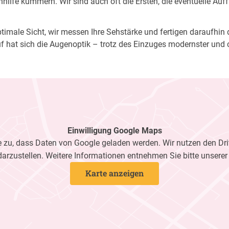
ilfe kümmern. Wir sind auch oft die Ersten, die eventuelle Auf
imale Sicht, wir messen Ihre Sehstärke und fertigen daraufhin di
f hat sich die Augenoptik – trotz des Einzuges modernster und 
Einwilligung Google Maps
zu, dass Daten von Google geladen werden. Wir nutzen den Dri
darzustellen. Weitere Informationen entnehmen Sie bitte unsere
Karte anzeigen