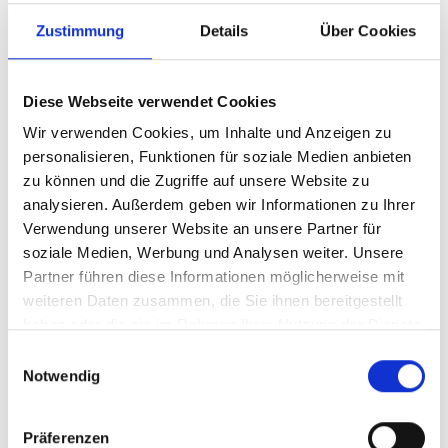
Zustimmung
Details
Über Cookies
Diese Webseite verwendet Cookies
Wir verwenden Cookies, um Inhalte und Anzeigen zu
personalisieren, Funktionen für soziale Medien anbieten
zu können und die Zugriffe auf unsere Website zu
analysieren. Außerdem geben wir Informationen zu Ihrer
Verwendung unserer Website an unsere Partner für
Ihr Partner für optimales
soziale Medien, Werbung und Analysen weiter. Unsere
Sehen in Nürnberg
Partner führen diese Informationen möglicherweise mit
weiteren Daten zusammen, die Sie ihnen bereitgestellt
Als erster Ansprechpartner für das gute Sehen sind wir
haben oder die sie im Rahmen Ihrer Nutzung der Dienste
als Augenoptiker in Nürnberg mehr als „nur“ diejenigen,
gesammelt haben.
Einwilligungsauswahl
die sich um die jeweilige optisch, anatomisch und
Notwendig
ästhetisch perfekt auf Ihre individuellen Wünsche und
Bedürfnisse angepasste Sehhilfe kümmern. Wir sind
auch oft die Ersten, die eventuelle Auffälligkeiten am
Präferenzen