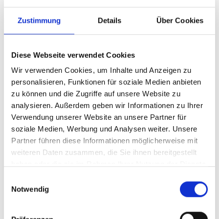
Zustimmung
Details
Über Cookies
Diese Webseite verwendet Cookies
Wir verwenden Cookies, um Inhalte und Anzeigen zu
personalisieren, Funktionen für soziale Medien anbieten
zu können und die Zugriffe auf unsere Website zu
analysieren. Außerdem geben wir Informationen zu Ihrer
Ihr Partner für optimales
Verwendung unserer Website an unsere Partner für
soziale Medien, Werbung und Analysen weiter. Unsere
Sehen in Öhringen
Partner führen diese Informationen möglicherweise mit
Als erster Ansprechpartner für das gute Sehen sind wir
weiteren Daten zusammen, die Sie ihnen bereitgestellt
als Augenoptiker in Öhringen mehr als „nur“ diejenigen,
haben oder die sie im Rahmen Ihrer Nutzung der Dienste
die sich um die jeweilige optisch, anatomisch und
gesammelt haben.
Einwilligungsauswahl
ästhetisch perfekt auf Ihre individuellen Wünsche und
Notwendig
Bedürfnisse angepasste Sehhilfe kümmern. Wir sind
auch oft die Ersten, die eventuelle Auffälligkeiten am