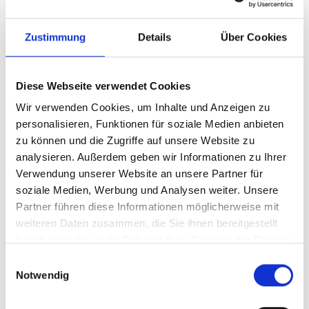
Zustimmung
Details
Über Cookies
Diese Webseite verwendet Cookies
Wir verwenden Cookies, um Inhalte und Anzeigen zu
personalisieren, Funktionen für soziale Medien anbieten
zu können und die Zugriffe auf unsere Website zu
analysieren. Außerdem geben wir Informationen zu Ihrer
Ihr Partner für optimales
Verwendung unserer Website an unsere Partner für
Sehen in Offenbach
soziale Medien, Werbung und Analysen weiter. Unsere
Partner führen diese Informationen möglicherweise mit
Als erster Ansprechpartner für das gute Sehen sind wir
weiteren Daten zusammen, die Sie ihnen bereitgestellt
als Augenoptiker in Offenbach mehr als „nur“
haben oder die sie im Rahmen Ihrer Nutzung der Dienste
diejenigen, die sich um die jeweilige optisch,
gesammelt haben.
Einwilligungsauswahl
anatomisch und ästhetisch perfekt auf Ihre
Notwendig
individuellen Wünsche und Bedürfnisse angepasste
Sehhilfe kümmern. Wir sind auch oft die Ersten, die