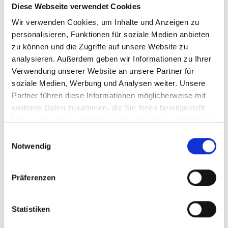
Diese Webseite verwendet Cookies
Ihr Partner für optimales
Wir verwenden Cookies, um Inhalte und Anzeigen zu
personalisieren, Funktionen für soziale Medien anbieten
Sehen in Oldenburg
zu können und die Zugriffe auf unsere Website zu
Als erster Ansprechpartner für das gute Sehen sind wir
analysieren. Außerdem geben wir Informationen zu Ihrer
als Augenoptiker in Oldenburg mehr als „nur“
Verwendung unserer Website an unsere Partner für
diejenigen, die sich um die jeweilige optisch,
soziale Medien, Werbung und Analysen weiter. Unsere
anatomisch und ästhetisch perfekt auf Ihre
Partner führen diese Informationen möglicherweise mit
individuellen Wünsche und Bedürfnisse angepasste
weiteren Daten zusammen, die Sie ihnen bereitgestellt
Sehhilfe kümmern. Wir sind auch oft die Ersten, die
haben oder die sie im Rahmen Ihrer Nutzung der Dienste
eventuelle Auffälligkeiten am Auge feststellen und
gesammelt haben.
Einwilligungsauswahl
unsere Kunden zu deren Abklärung an den Augenarzt
Notwendig
verweisen.
Wir verschaffen Ihnen meist ohne lange Wartezeiten
Präferenzen
eine optimale Sicht, wir messen Ihre Sehstärke und
fertigen daraufhin die perfekten Kontaktlinsen oder die
individuell auf Ihre Sehaufgaben zugeschnittene Brille
Statistiken
an. Als Gesundheitsberuf hat sich die Augenoptik –