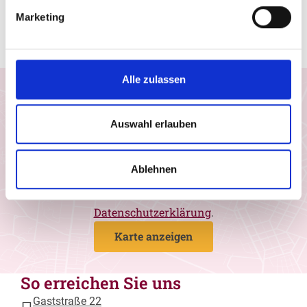
trotz des Einzuges modernster und
Marketing
computergesteuerter Technik – einen großen Teil
echter Handwerksarbeit bewahrt.
Alle zulassen
Einwilligung Google Maps
Ich möchte Google Maps-Karten aktivieren und
Auswahl erlauben
stimme zu, dass Daten von Google geladen
werden. Wir nutzen den Drittanbieter, um
geografische Informationen in Form von
Ablehnen
interaktiven Landkarten darzustellen. Weitere
Informationen entnehmen Sie bitte unserer
Datenschutzerklärung
.
Karte anzeigen
So erreichen Sie uns
Gaststraße 22