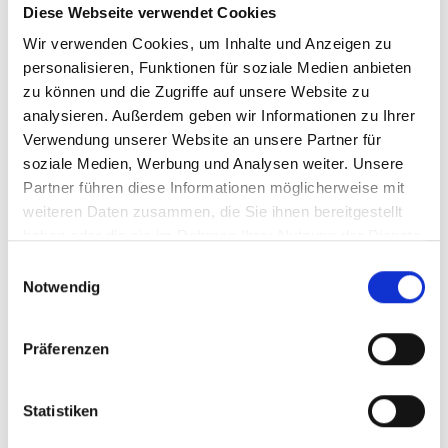
Diese Webseite verwendet Cookies
Ihr Partner für optimales
Wir verwenden Cookies, um Inhalte und Anzeigen zu
personalisieren, Funktionen für soziale Medien anbieten
Sehen in Osnabrück
zu können und die Zugriffe auf unsere Website zu
Als erster Ansprechpartner für das gute Sehen sind wir
analysieren. Außerdem geben wir Informationen zu Ihrer
als Augenoptiker in Osnabrück mehr als „nur“
Verwendung unserer Website an unsere Partner für
diejenigen, die sich um die jeweilige optisch,
soziale Medien, Werbung und Analysen weiter. Unsere
anatomisch und ästhetisch perfekt auf Ihre
Partner führen diese Informationen möglicherweise mit
individuellen Wünsche und Bedürfnisse angepasste
weiteren Daten zusammen, die Sie ihnen bereitgestellt
Sehhilfe kümmern. Wir sind auch oft die Ersten, die
haben oder die sie im Rahmen Ihrer Nutzung der Dienste
eventuelle Auffälligkeiten am Auge feststellen und
gesammelt haben.
Einwilligungsauswahl
unsere Kunden zu deren Abklärung an den Augenarzt
Notwendig
verweisen.
Wir verschaffen Ihnen meist ohne lange Wartezeiten
Präferenzen
eine optimale Sicht, wir messen Ihre Sehstärke und
fertigen daraufhin die perfekten Kontaktlinsen oder die
individuell auf Ihre Sehaufgaben zugeschnittene Brille
Statistiken
an. Als Gesundheitsberuf hat sich die Augenoptik –