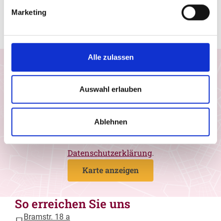
trotz des Einzuges modernster und
Marketing
computergesteuerter Technik – einen großen Teil
echter Handwerksarbeit bewahrt.
Alle zulassen
Einwilligung Google Maps
Ich möchte Google Maps-Karten aktivieren und
Auswahl erlauben
stimme zu, dass Daten von Google geladen
werden. Wir nutzen den Drittanbieter, um
geografische Informationen in Form von
Ablehnen
interaktiven Landkarten darzustellen. Weitere
Informationen entnehmen Sie bitte unserer
Datenschutzerklärung
.
Karte anzeigen
So erreichen Sie uns
Bramstr. 18 a