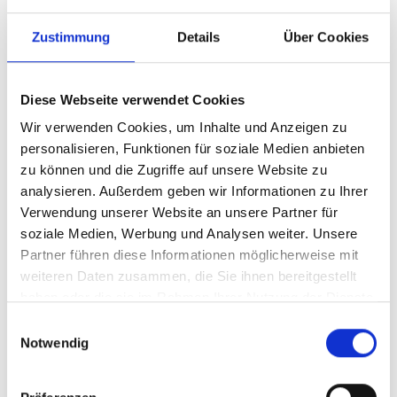
Zustimmung
Details
Über Cookies
Diese Webseite verwendet Cookies
Wir verwenden Cookies, um Inhalte und Anzeigen zu
personalisieren, Funktionen für soziale Medien anbieten
zu können und die Zugriffe auf unsere Website zu
analysieren. Außerdem geben wir Informationen zu Ihrer
Ihr Partner für optimales
Verwendung unserer Website an unsere Partner für
soziale Medien, Werbung und Analysen weiter. Unsere
Sehen in Osthofen
Partner führen diese Informationen möglicherweise mit
Als erster Ansprechpartner für das gute Sehen sind wir
weiteren Daten zusammen, die Sie ihnen bereitgestellt
als Augenoptiker in Osthofen mehr als „nur“ diejenigen,
haben oder die sie im Rahmen Ihrer Nutzung der Dienste
die sich um die jeweilige optisch, anatomisch und
gesammelt haben.
Einwilligungsauswahl
ästhetisch perfekt auf Ihre individuellen Wünsche und
Notwendig
Bedürfnisse angepasste Sehhilfe kümmern. Wir sind
auch oft die Ersten, die eventuelle Auffälligkeiten am