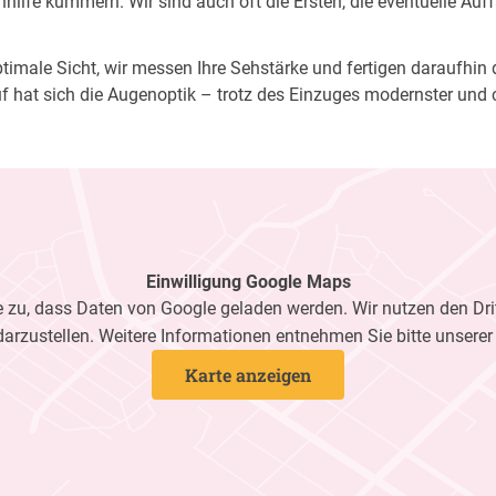
ilfe kümmern. Wir sind auch oft die Ersten, die eventuelle Auf
imale Sicht, wir messen Ihre Sehstärke und fertigen daraufhin di
f hat sich die Augenoptik – trotz des Einzuges modernster und 
Einwilligung Google Maps
zu, dass Daten von Google geladen werden. Wir nutzen den Dri
darzustellen. Weitere Informationen entnehmen Sie bitte unsere
Karte anzeigen