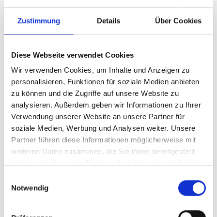
Zustimmung
Details
Über Cookies
Diese Webseite verwendet Cookies
Wir verwenden Cookies, um Inhalte und Anzeigen zu
personalisieren, Funktionen für soziale Medien anbieten
zu können und die Zugriffe auf unsere Website zu
analysieren. Außerdem geben wir Informationen zu Ihrer
Ihr Partner für optimales
Verwendung unserer Website an unsere Partner für
soziale Medien, Werbung und Analysen weiter. Unsere
Sehen in Sandersdorf
Partner führen diese Informationen möglicherweise mit
Als erster Ansprechpartner für das gute Sehen sind wir
weiteren Daten zusammen, die Sie ihnen bereitgestellt
als Augenoptiker in Sandersdorf mehr als „nur“
haben oder die sie im Rahmen Ihrer Nutzung der Dienste
diejenigen, die sich um die jeweilige optisch,
gesammelt haben.
Einwilligungsauswahl
anatomisch und ästhetisch perfekt auf Ihre
Notwendig
individuellen Wünsche und Bedürfnisse angepasste
Sehhilfe kümmern. Wir sind auch oft die Ersten, die