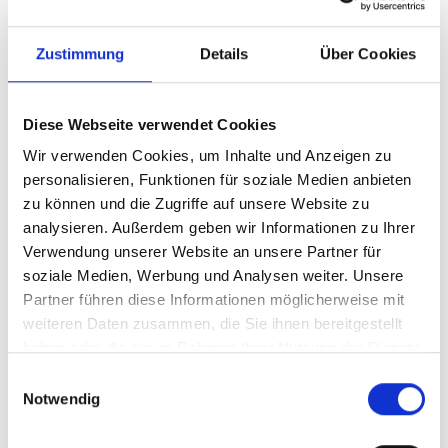
Zustimmung
Details
Über Cookies
Diese Webseite verwendet Cookies
Wir verwenden Cookies, um Inhalte und Anzeigen zu
personalisieren, Funktionen für soziale Medien anbieten
zu können und die Zugriffe auf unsere Website zu
analysieren. Außerdem geben wir Informationen zu Ihrer
Ihr Partner für optimales
Verwendung unserer Website an unsere Partner für
Sehen in Schopfheim
soziale Medien, Werbung und Analysen weiter. Unsere
Partner führen diese Informationen möglicherweise mit
Als erster Ansprechpartner für das gute Sehen sind wir
weiteren Daten zusammen, die Sie ihnen bereitgestellt
als Augenoptiker in Schopfheim mehr als „nur“
haben oder die sie im Rahmen Ihrer Nutzung der Dienste
diejenigen, die sich um die jeweilige optisch,
gesammelt haben.
Einwilligungsauswahl
anatomisch und ästhetisch perfekt auf Ihre
Notwendig
individuellen Wünsche und Bedürfnisse angepasste
Sehhilfe kümmern. Wir sind auch oft die Ersten, die