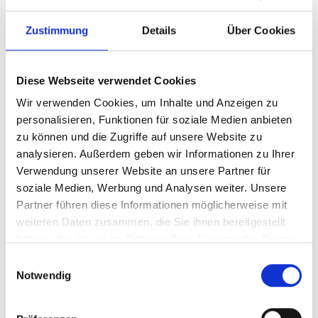
Zustimmung
Details
Über Cookies
Diese Webseite verwendet Cookies
Wir verwenden Cookies, um Inhalte und Anzeigen zu
personalisieren, Funktionen für soziale Medien anbieten
zu können und die Zugriffe auf unsere Website zu
analysieren. Außerdem geben wir Informationen zu Ihrer
Ihr Partner für optimales
Verwendung unserer Website an unsere Partner für
soziale Medien, Werbung und Analysen weiter. Unsere
Sehen in Schwaigern
Partner führen diese Informationen möglicherweise mit
Als erster Ansprechpartner für das gute Sehen sind wir
weiteren Daten zusammen, die Sie ihnen bereitgestellt
als Augenoptiker in Schwaigern mehr als „nur“
haben oder die sie im Rahmen Ihrer Nutzung der Dienste
diejenigen, die sich um die jeweilige optisch,
gesammelt haben.
Einwilligungsauswahl
anatomisch und ästhetisch perfekt auf Ihre
Notwendig
individuellen Wünsche und Bedürfnisse angepasste
Sehhilfe kümmern. Wir sind auch oft die Ersten, die