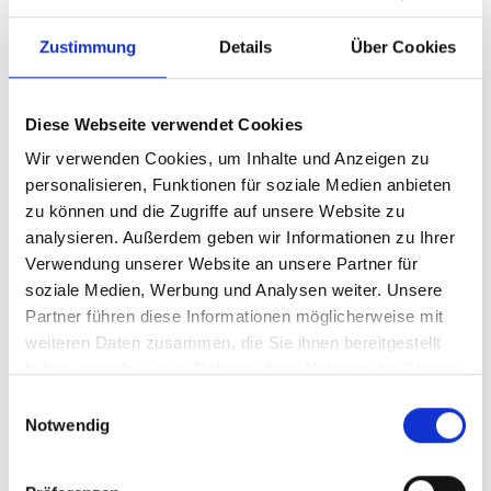
Zustimmung
Details
Über Cookies
Diese Webseite verwendet Cookies
Wir verwenden Cookies, um Inhalte und Anzeigen zu
personalisieren, Funktionen für soziale Medien anbieten
zu können und die Zugriffe auf unsere Website zu
analysieren. Außerdem geben wir Informationen zu Ihrer
Ihr Partner für optimales
Verwendung unserer Website an unsere Partner für
soziale Medien, Werbung und Analysen weiter. Unsere
Sehen in Sindelfingen
Partner führen diese Informationen möglicherweise mit
Als erster Ansprechpartner für das gute Sehen sind wir
weiteren Daten zusammen, die Sie ihnen bereitgestellt
als Augenoptiker in Sindelfingen mehr als „nur“
haben oder die sie im Rahmen Ihrer Nutzung der Dienste
diejenigen, die sich um die jeweilige optisch,
gesammelt haben.
Einwilligungsauswahl
anatomisch und ästhetisch perfekt auf Ihre
Notwendig
individuellen Wünsche und Bedürfnisse angepasste
Sehhilfe kümmern. Wir sind auch oft die Ersten, die