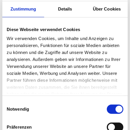
Zustimmung
Details
Über Cookies
Diese Webseite verwendet Cookies
Wir verwenden Cookies, um Inhalte und Anzeigen zu
personalisieren, Funktionen für soziale Medien anbieten
zu können und die Zugriffe auf unsere Website zu
analysieren. Außerdem geben wir Informationen zu Ihrer
Verwendung unserer Website an unsere Partner für
Ihr Partner für optimales
soziale Medien, Werbung und Analysen weiter. Unsere
Sehen in Steinen
Partner führen diese Informationen möglicherweise mit
weiteren Daten zusammen, die Sie ihnen bereitgestellt
Als erster Ansprechpartner für das gute Sehen sind wir
haben oder die sie im Rahmen Ihrer Nutzung der Dienste
als Augenoptiker in Steinen mehr als „nur“ diejenigen,
gesammelt haben.
Einwilligungsauswahl
die sich um die jeweilige optisch, anatomisch und
Notwendig
ästhetisch perfekt auf Ihre individuellen Wünsche und
Bedürfnisse angepasste Sehhilfe kümmern. Wir sind
auch oft die Ersten, die eventuelle Auffälligkeiten am
Präferenzen