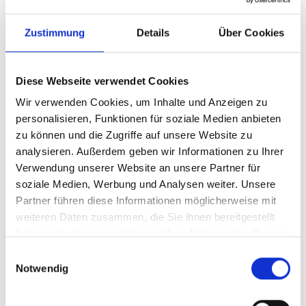
Zustimmung
Details
Über Cookies
Diese Webseite verwendet Cookies
Wir verwenden Cookies, um Inhalte und Anzeigen zu
personalisieren, Funktionen für soziale Medien anbieten
zu können und die Zugriffe auf unsere Website zu
analysieren. Außerdem geben wir Informationen zu Ihrer
Verwendung unserer Website an unsere Partner für
Ihr Partner für optimales
soziale Medien, Werbung und Analysen weiter. Unsere
Sehen in Steinfurt
Partner führen diese Informationen möglicherweise mit
weiteren Daten zusammen, die Sie ihnen bereitgestellt
Als erster Ansprechpartner für das gute Sehen sind wir
haben oder die sie im Rahmen Ihrer Nutzung der Dienste
als Augenoptiker in Steinfurt mehr als „nur“ diejenigen,
gesammelt haben.
die sich um die jeweilige optisch, anatomisch und
Einwilligungsauswahl
Notwendig
ästhetisch perfekt auf Ihre individuellen Wünsche und
Bedürfnisse angepasste Sehhilfe kümmern. Wir sind
auch oft die Ersten, die eventuelle Auffälligkeiten am