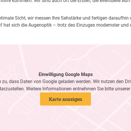
ilfe kümmern. Wir sind auch oft die Ersten, die eventuelle Auf
imale Sicht, wir messen Ihre Sehstärke und fertigen daraufhin di
f hat sich die Augenoptik – trotz des Einzuges modernster und 
Einwilligung Google Maps
zu, dass Daten von Google geladen werden. Wir nutzen den Dri
darzustellen. Weitere Informationen entnehmen Sie bitte unsere
Karte anzeigen