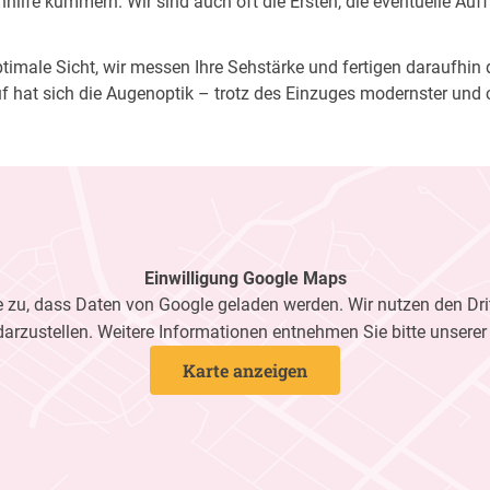
ilfe kümmern. Wir sind auch oft die Ersten, die eventuelle Auf
imale Sicht, wir messen Ihre Sehstärke und fertigen daraufhin di
f hat sich die Augenoptik – trotz des Einzuges modernster und 
Einwilligung Google Maps
zu, dass Daten von Google geladen werden. Wir nutzen den Dri
darzustellen. Weitere Informationen entnehmen Sie bitte unsere
Karte anzeigen