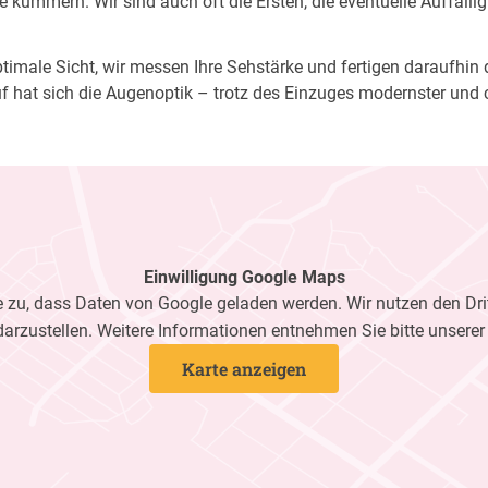
 kümmern. Wir sind auch oft die Ersten, die eventuelle Auffälli
imale Sicht, wir messen Ihre Sehstärke und fertigen daraufhin di
f hat sich die Augenoptik – trotz des Einzuges modernster und 
Einwilligung Google Maps
zu, dass Daten von Google geladen werden. Wir nutzen den Dri
darzustellen. Weitere Informationen entnehmen Sie bitte unsere
Karte anzeigen