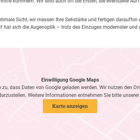
ilfe kümmern. Wir sind auch oft die Ersten, die eventuelle Auf
imale Sicht, wir messen Ihre Sehstärke und fertigen daraufhin di
f hat sich die Augenoptik – trotz des Einzuges modernster und 
Einwilligung Google Maps
zu, dass Daten von Google geladen werden. Wir nutzen den Dri
darzustellen. Weitere Informationen entnehmen Sie bitte unsere
Karte anzeigen