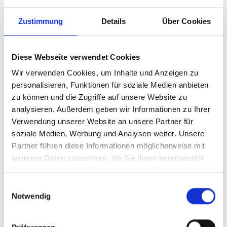
Zustimmung
Details
Über Cookies
Diese Webseite verwendet Cookies
Wir verwenden Cookies, um Inhalte und Anzeigen zu
personalisieren, Funktionen für soziale Medien anbieten
zu können und die Zugriffe auf unsere Website zu
analysieren. Außerdem geben wir Informationen zu Ihrer
Ihr Partner für optimales
Verwendung unserer Website an unsere Partner für
soziale Medien, Werbung und Analysen weiter. Unsere
Sehen in Verl
Partner führen diese Informationen möglicherweise mit
Als erster Ansprechpartner für das gute Sehen sind wir
weiteren Daten zusammen, die Sie ihnen bereitgestellt
als Augenoptiker in Verl mehr als „nur“ diejenigen, die
haben oder die sie im Rahmen Ihrer Nutzung der Dienste
sich um die jeweilige optisch, anatomisch und
gesammelt haben.
Einwilligungsauswahl
ästhetisch perfekt auf Ihre individuellen Wünsche und
Notwendig
Bedürfnisse angepasste Sehhilfe kümmern. Wir sind
auch oft die Ersten, die eventuelle Auffälligkeiten am