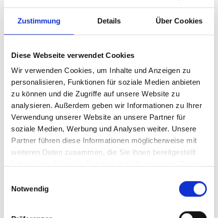
Zustimmung
Details
Über Cookies
Diese Webseite verwendet Cookies
Wir verwenden Cookies, um Inhalte und Anzeigen zu
personalisieren, Funktionen für soziale Medien anbieten
zu können und die Zugriffe auf unsere Website zu
analysieren. Außerdem geben wir Informationen zu Ihrer
Ihr Partner für optimales
Verwendung unserer Website an unsere Partner für
soziale Medien, Werbung und Analysen weiter. Unsere
Sehen in Waldböckelheim
Partner führen diese Informationen möglicherweise mit
Als erster Ansprechpartner für das gute Sehen sind wir
weiteren Daten zusammen, die Sie ihnen bereitgestellt
als Augenoptiker in Waldböckelheim mehr als „nur“
haben oder die sie im Rahmen Ihrer Nutzung der Dienste
diejenigen, die sich um die jeweilige optisch,
gesammelt haben.
Einwilligungsauswahl
anatomisch und ästhetisch perfekt auf Ihre
Notwendig
individuellen Wünsche und Bedürfnisse angepasste
Sehhilfe kümmern. Wir sind auch oft die Ersten, die