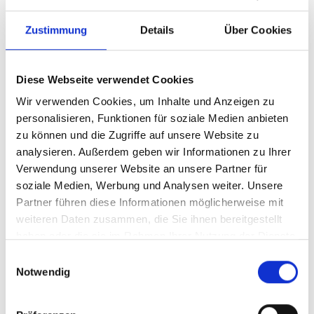
Zustimmung
Details
Über Cookies
Diese Webseite verwendet Cookies
Wir verwenden Cookies, um Inhalte und Anzeigen zu
personalisieren, Funktionen für soziale Medien anbieten
zu können und die Zugriffe auf unsere Website zu
analysieren. Außerdem geben wir Informationen zu Ihrer
Ihr Partner für optimales
Verwendung unserer Website an unsere Partner für
soziale Medien, Werbung und Analysen weiter. Unsere
Sehen in Waldshut-Tiengen
Partner führen diese Informationen möglicherweise mit
Als erster Ansprechpartner für das gute Sehen sind wir
weiteren Daten zusammen, die Sie ihnen bereitgestellt
als Augenoptiker in Waldshut-Tiengen mehr als „nur“
haben oder die sie im Rahmen Ihrer Nutzung der Dienste
diejenigen, die sich um die jeweilige optisch,
gesammelt haben.
Einwilligungsauswahl
anatomisch und ästhetisch perfekt auf Ihre
Notwendig
individuellen Wünsche und Bedürfnisse angepasste
Sehhilfe kümmern. Wir sind auch oft die Ersten, die