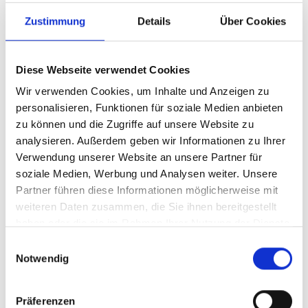
Zustimmung
Details
Über Cookies
Diese Webseite verwendet Cookies
Wir verwenden Cookies, um Inhalte und Anzeigen zu
personalisieren, Funktionen für soziale Medien anbieten
zu können und die Zugriffe auf unsere Website zu
analysieren. Außerdem geben wir Informationen zu Ihrer
Verwendung unserer Website an unsere Partner für
Ihr Partner für optimales
soziale Medien, Werbung und Analysen weiter. Unsere
Sehen in Waren
Partner führen diese Informationen möglicherweise mit
weiteren Daten zusammen, die Sie ihnen bereitgestellt
Als erster Ansprechpartner für das gute Sehen sind wir
haben oder die sie im Rahmen Ihrer Nutzung der Dienste
als Augenoptiker in Waren mehr als „nur“ diejenigen,
gesammelt haben.
Einwilligungsauswahl
die sich um die jeweilige optisch, anatomisch und
Notwendig
ästhetisch perfekt auf Ihre individuellen Wünsche und
Bedürfnisse angepasste Sehhilfe kümmern. Wir sind
auch oft die Ersten, die eventuelle Auffälligkeiten am
Präferenzen