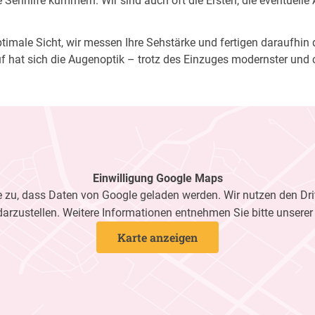
Sehhilfe kümmern. Wir sind auch oft die Ersten, die eventuelle
imale Sicht, wir messen Ihre Sehstärke und fertigen daraufhin di
f hat sich die Augenoptik – trotz des Einzuges modernster und 
Einwilligung Google Maps
zu, dass Daten von Google geladen werden. Wir nutzen den Dri
darzustellen. Weitere Informationen entnehmen Sie bitte unsere
Karte anzeigen