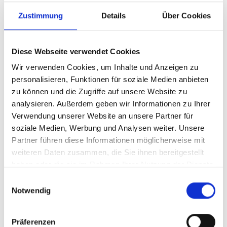
Zustimmung
Details
Über Cookies
Diese Webseite verwendet Cookies
Wir verwenden Cookies, um Inhalte und Anzeigen zu
personalisieren, Funktionen für soziale Medien anbieten
zu können und die Zugriffe auf unsere Website zu
analysieren. Außerdem geben wir Informationen zu Ihrer
Verwendung unserer Website an unsere Partner für
Ihr Partner für optimales
soziale Medien, Werbung und Analysen weiter. Unsere
Sehen in Weiden
Partner führen diese Informationen möglicherweise mit
weiteren Daten zusammen, die Sie ihnen bereitgestellt
Als erster Ansprechpartner für das gute Sehen sind wir
haben oder die sie im Rahmen Ihrer Nutzung der Dienste
als Augenoptiker in Weiden mehr als „nur“ diejenigen,
gesammelt haben.
Einwilligungsauswahl
die sich um die jeweilige optisch, anatomisch und
Notwendig
ästhetisch perfekt auf Ihre individuellen Wünsche und
Bedürfnisse angepasste Sehhilfe kümmern. Wir sind
auch oft die Ersten, die eventuelle Auffälligkeiten am
Präferenzen