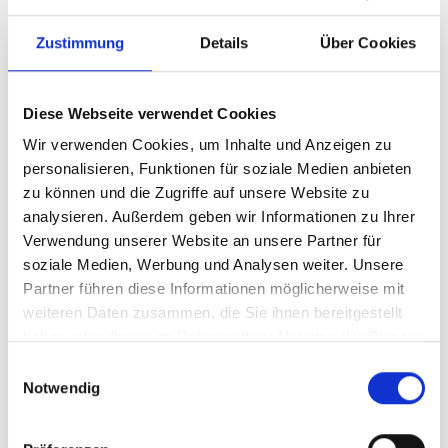
Zustimmung
Details
Über Cookies
Diese Webseite verwendet Cookies
Wir verwenden Cookies, um Inhalte und Anzeigen zu
personalisieren, Funktionen für soziale Medien anbieten
zu können und die Zugriffe auf unsere Website zu
analysieren. Außerdem geben wir Informationen zu Ihrer
Ihr Partner für optimales
Verwendung unserer Website an unsere Partner für
soziale Medien, Werbung und Analysen weiter. Unsere
Sehen in Weil am Rhein
Partner führen diese Informationen möglicherweise mit
Als erster Ansprechpartner für das gute Sehen sind wir
weiteren Daten zusammen, die Sie ihnen bereitgestellt
als Augenoptiker in Weil am Rhein mehr als „nur“
haben oder die sie im Rahmen Ihrer Nutzung der Dienste
diejenigen, die sich um die jeweilige optisch,
gesammelt haben.
Einwilligungsauswahl
anatomisch und ästhetisch perfekt auf Ihre
Notwendig
individuellen Wünsche und Bedürfnisse angepasste
Sehhilfe kümmern. Wir sind auch oft die Ersten, die