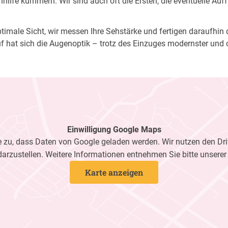
ilfe kümmern. Wir sind auch oft die Ersten, die eventuelle Auf
imale Sicht, wir messen Ihre Sehstärke und fertigen daraufhin di
f hat sich die Augenoptik – trotz des Einzuges modernster und 
Einwilligung Google Maps
zu, dass Daten von Google geladen werden. Wir nutzen den Dri
darzustellen. Weitere Informationen entnehmen Sie bitte unsere
Karte anzeigen