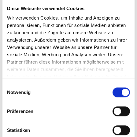
Diese Webseite verwendet Cookies
Ihr Partner für optimales
Wir verwenden Cookies, um Inhalte und Anzeigen zu
Sehen in Wittichenau
personalisieren, Funktionen für soziale Medien anbieten
zu können und die Zugriffe auf unsere Website zu
Als erster Ansprechpartner für das gute Sehen sind wir
analysieren. Außerdem geben wir Informationen zu Ihrer
als Augenoptiker in Wittichenau mehr als „nur“
Verwendung unserer Website an unsere Partner für
diejenigen, die sich um die jeweilige optisch,
soziale Medien, Werbung und Analysen weiter. Unsere
anatomisch und ästhetisch perfekt auf Ihre
Partner führen diese Informationen möglicherweise mit
individuellen Wünsche und Bedürfnisse angepasste
weiteren Daten zusammen, die Sie ihnen bereitgestellt
Sehhilfe kümmern. Wir sind auch oft die Ersten, die
haben oder die sie im Rahmen Ihrer Nutzung der Dienste
eventuelle Auffälligkeiten am Auge feststellen und
gesammelt haben.
unsere Kunden zu deren Abklärung an den Augenarzt
Einwilligungsauswahl
verweisen.
Notwendig
Wir verschaffen Ihnen meist ohne lange Wartezeiten
eine optimale Sicht, wir messen Ihre Sehstärke und
Präferenzen
fertigen daraufhin die perfekten Kontaktlinsen oder die
individuell auf Ihre Sehaufgaben zugeschnittene Brille
Statistiken
an. Als Gesundheitsberuf hat sich die Augenoptik –