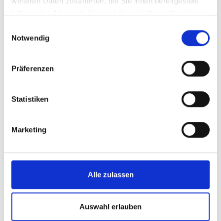
weiteren Daten zusammen, die Sie ihnen bereitgestellt
haben oder die sie im Rahmen Ihrer Nutzung der Dienste
gesammelt haben.
Einwilligungsauswahl
Low Vision
Notwendig
Professionelle Beratung
Präferenzen
Prüfung der Restsehfähigkeit
Anpassung von vergrößernden Sehhilfen
Statistiken
Abstimmung mit dem Augenarzt
Marketing
Sportbrillen
Alle zulassen
Internationale Marken und Designer
Neueste Sportbrillen-Technologie
Auswahl erlauben
Optimaler Licht-Schutz je nach Sportart