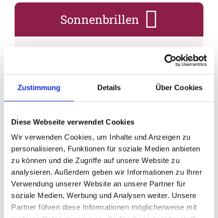
Sonnenbrillen
Internationale Marken und Designer
Sonnenbrillen mit und ohne individueller
Sehstärke
Zustimmung
Details
Über Cookies
Umfassender UV-Schutz
Diese Webseite verwendet Cookies
Kontaktlinsen
Wir verwenden Cookies, um Inhalte und Anzeigen zu
personalisieren, Funktionen für soziale Medien anbieten
zu können und die Zugriffe auf unsere Website zu
Kontaktlinsenanpassung nach Maß
analysieren. Außerdem geben wir Informationen zu Ihrer
Ausführliche Nachkontrollen
Verwendung unserer Website an unsere Partner für
Beratung zur Kontaktlinsenpflege
soziale Medien, Werbung und Analysen weiter. Unsere
Auswahl des optimalen Pflegemittels
Partner führen diese Informationen möglicherweise mit